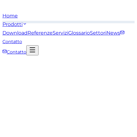
Home
Prodotti
Download
Referenze
Servizi
Glossario
Settori
News
Contatto
Contatto