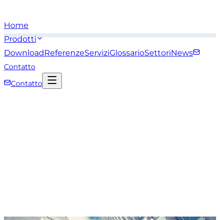
Home
Prodotti
Download
Referenze
Servizi
Glossario
Settori
News
Contatto
Contatto