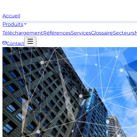
Accueil
Produits
Téléchargement
Références
Services
Glossaire
Secteurs
Contact