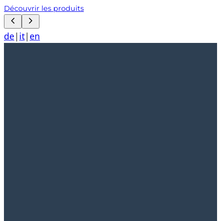
Découvrir les produits
de
|
it
|
en