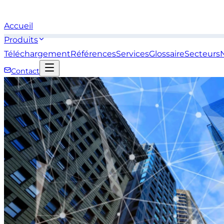
Accueil
Produits
Téléchargement
Références
Services
Glossaire
Secteurs
Contact