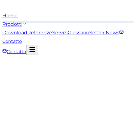
Home
Prodotti
Download
Referenze
Servizi
Glossario
Settori
News
Contatto
Contatto