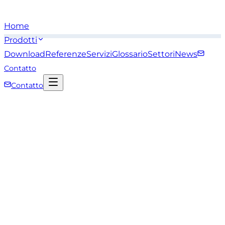
Home
Prodotti
Download
Referenze
Servizi
Glossario
Settori
News
Contatto
Contatto