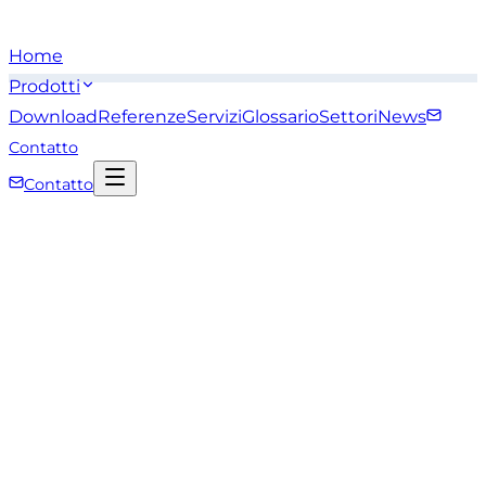
Home
Prodotti
Download
Referenze
Servizi
Glossario
Settori
News
Contatto
Contatto