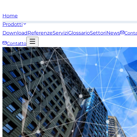
Home
Prodotti
Download
Referenze
Servizi
Glossario
Settori
News
Conta
Contatto