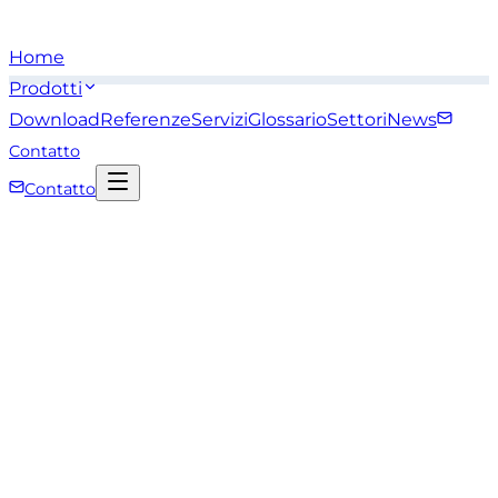
Home
Prodotti
Download
Referenze
Servizi
Glossario
Settori
News
Contatto
Contatto