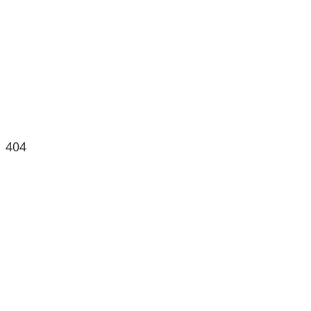
404
Seite nicht
gefunden