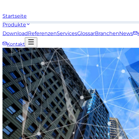
Startseite
Produkte
Download
Referenzen
Services
Glossar
Branchen
News
Kontakt